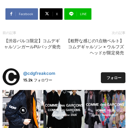
Facebook
X
LINE
前の記事
次の記事
【渋谷パルコ限定】コムデギ
【粗野な感じの1点物ベルト】
ャルソンガールPUバッグ発売
コムデギャルソン × ウルフズ
ヘッドが限定発売
@cdgfreakcom
フォロー
15.2k
フォロワー