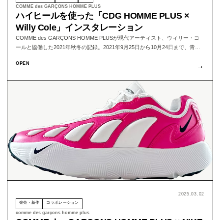
COMME des GARÇONS HOMME PLUS
ハイヒールを使った「CDG HOMME PLUS ×
Willy Cole」インスタレーション
COMME des GARÇONS HOMME PLUSが現代アーティスト、ウィリー・コ
ールと協働した2021年秋冬の記録。2021年9月25日から10月24日まで、青山
店・大阪店で開催されたインスタレーションと、掲載当時に紹介されたアイ
OPEN
→
テム価格を整理する。
2025.03.02
発売・新作
コラボレーション
comme des garçons homme plus