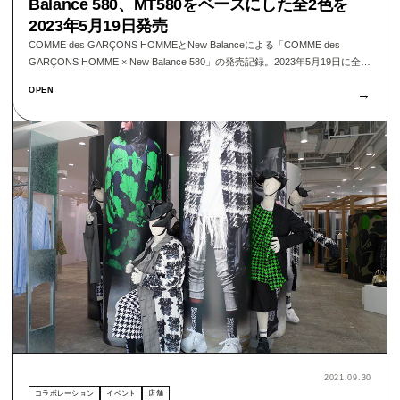
Balance 580、MT580をベースにした全2色を
2023年5月19日発売
COMME des GARÇONS HOMMEとNew Balanceによる「COMME des
GARÇONS HOMME × New Balance 580」の発売記録。2023年5月19日に全国
のコム デ ギャルソン・オム取扱店舗で販売された、PHANTOM／
OPEN
→
MOONBEAMの全2色、40,700円のコラボレーションモデルを整理する。
2021.09.30
コラボレーション
イベント
店舗