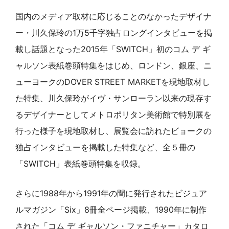
国内のメディア取材に応じることのなかったデザイナ
ー・川久保玲の1万5千字独占ロングインタビューを掲
載し話題となった2015年「SWITCH」初のコム デ ギ
ャルソン表紙巻頭特集をはじめ、ロンドン、銀座、ニ
ューヨークのDOVER STREET MARKETを現地取材し
た特集、川久保玲がイヴ・サンローラン以来の現存す
るデザイナーとしてメトロポリタン美術館で特別展を
行った様子を現地取材し、展覧会に訪れたビョークの
独占インタビューを掲載した特集など、全５冊の
「SWITCH」表紙巻頭特集を収録。
さらに1988年から1991年の間に発行されたビジュア
ルマガジン「Six」8冊全ページ掲載、1990年に制作
された「コム デ ギャルソン・ファニチャー」カタロ