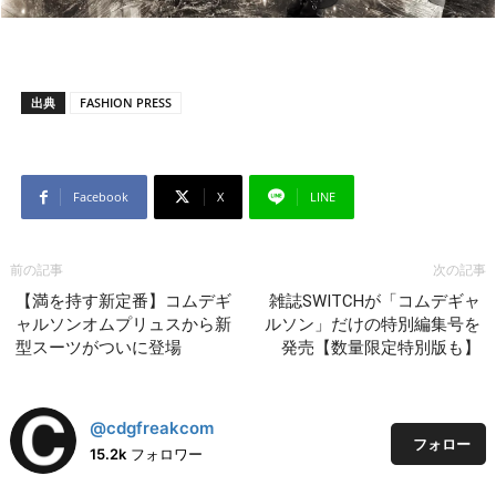
出典
FASHION PRESS
Facebook
X
LINE
前の記事
次の記事
【満を持す新定番】コムデギ
雑誌SWITCHが「コムデギャ
ャルソンオムプリュスから新
ルソン」だけの特別編集号を
型スーツがついに登場
発売【数量限定特別版も】
@cdgfreakcom
フォロー
15.2k
フォロワー