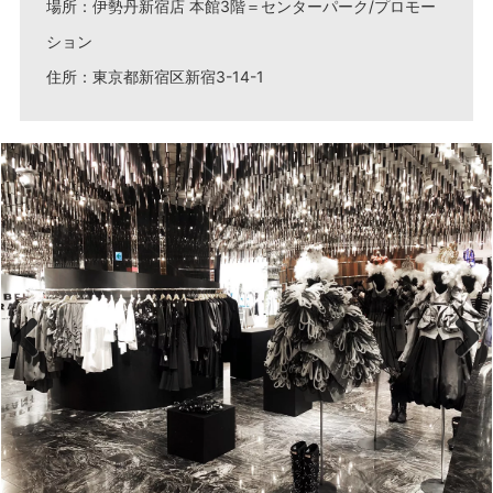
場所：伊勢丹新宿店 本館3階＝センターパーク/プロモー
ション
住所：東京都新宿区新宿3-14-1
Previous
Next