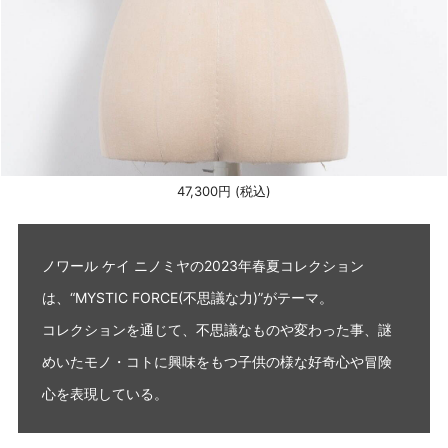
47,300円 (税込)
ノワール ケイ ニノミヤの2023年春夏コレクション
は、“MYSTIC FORCE(不思議な力)”がテーマ。
コレクションを通じて、不思議なものや変わった事、謎
めいたモノ・コトに興味をもつ子供の様な好奇心や冒険
心を表現している。