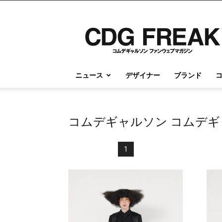
コ
ム
デ
ギ
ャ
ル
ニュース
デザイナー
ブランド
ソ
ン
情
報
コムデギャルソン コムデギャ
の
す
べ
1
て
が
こ
こ
に
｜
CDG