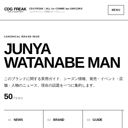
CDG FREAK｜ALL for COMME des GARÇONS
MENU
コムデギャルソン情報のすべてがここに
CANONICAL BRAND PAGE
JUNYA
WATANABE MAN
このブランドに関する実用ガイド、シーズン情報、発売・イベント・店
舗・人物のニュース、現在の話題を一つに集約します。
50
ITEMS
NEWS
BRAND
GUIDE
01
02
03
0