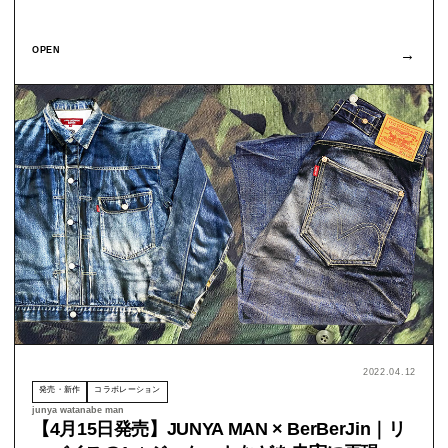
OPEN
→
2022.04.12
発売・新作
コラボレーション
junya watanabe man
【4月15日発売】JUNYA MAN × BerBerJin｜リ