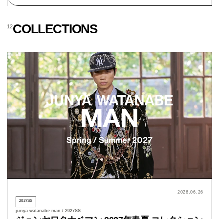
COLLECTIONS
12
2026.06.26
2027SS
junya watanabe man / 2027SS