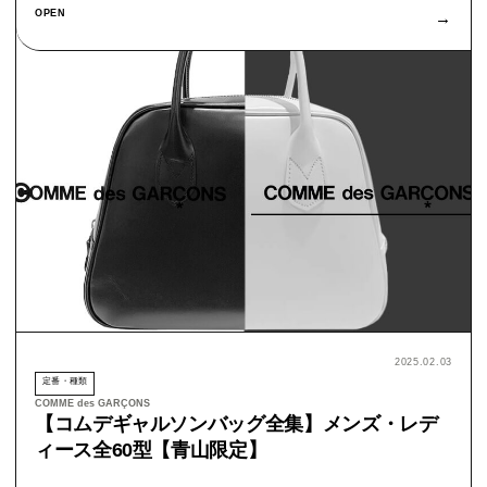
OPEN
→
2025.02.03
定番・種類
COMME des GARÇONS
【コムデギャルソンバッグ全集】メンズ・レデ
ィース全60型【青山限定】