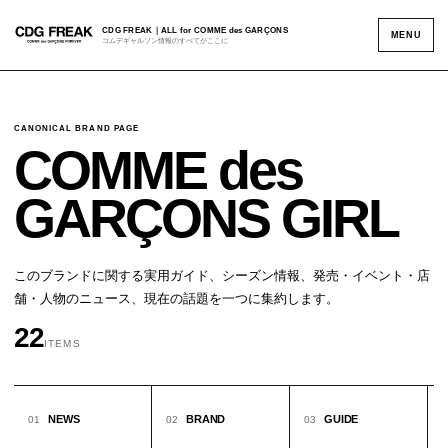
CDG FREAK｜ALL for COMME des GARÇONS
MENU
コムデギャルソン情報のすべてがここに
CANONICAL BRAND PAGE
COMME des
GARÇONS GIRL
このブランドに関する実用ガイド、シーズン情報、発売・イベント・店
舗・人物のニュース、現在の話題を一つに集約します。
22
ITEMS
NEWS
BRAND
GUIDE
01
02
03
0