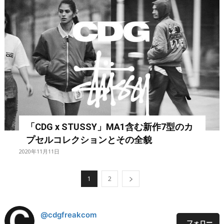
「CDG x STUSSY」MA1含む新作7型のカ
プセルコレクションとその全貌
2020年11月11日
1
2
@cdgfreakcom
フォロー