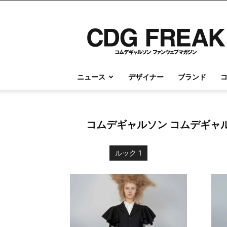
コ
ム
デ
ギ
ャ
ル
ニュース
デザイナー
ブランド
ソ
ン
情
報
コムデギャルソン コムデギャル
の
す
べ
ルック 1
て
が
こ
こ
に
｜
CDG