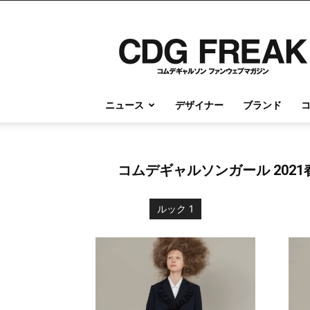
コ
ム
デ
ギ
ャ
ル
ニュース
デザイナー
ブランド
ソ
ン
情
報
コムデギャルソンガール 202
の
す
べ
ルック 1
て
が
こ
こ
に
｜
CDG