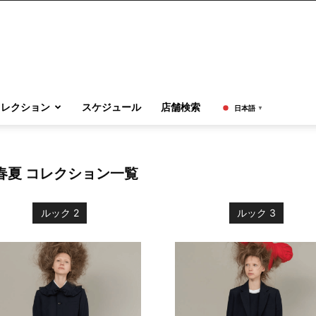
コレクション
スケジュール
店舗検索
日本語
▼
1春夏 コレクション一覧
ルック 2
ルック 3