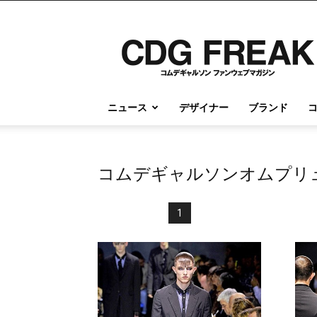
コ
ム
デ
ギ
ャ
ル
ニュース
デザイナー
ブランド
ソ
ン
情
報
コムデギャルソンオムプリュ
の
す
べ
1
て
が
こ
こ
に
｜
CDG