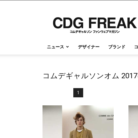
コ
ム
デ
ギ
ャ
ル
ニュース
デザイナー
ブランド
ソ
ン
情
報
コムデギャルソンオム 201
の
す
べ
1
て
が
こ
こ
に
｜
CDG