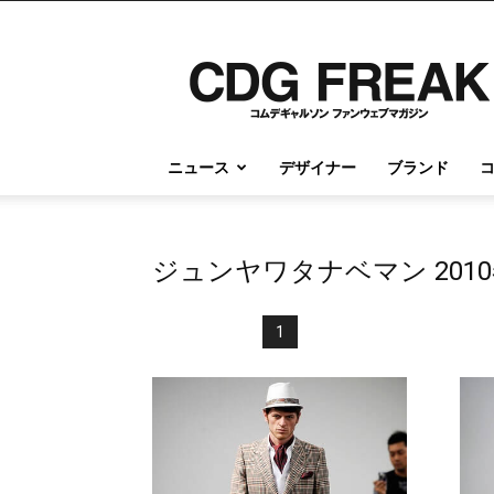
コ
ム
デ
ギ
ャ
ル
ニュース
デザイナー
ブランド
ソ
ン
情
報
ジュンヤワタナベマン 201
の
す
べ
1
て
が
こ
こ
に
｜
CDG