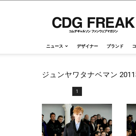
コ
ム
デ
ギ
ャ
ル
ニュース
デザイナー
ブランド
ソ
ン
情
報
ジュンヤワタナベマン 201
の
す
べ
1
て
が
こ
こ
に
｜
CDG