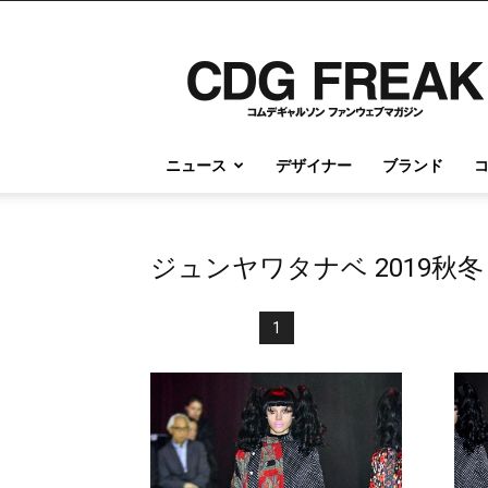
コ
ム
デ
ギ
ャ
ル
ニュース
デザイナー
ブランド
ソ
ン
情
報
ジュンヤワタナベ 2019秋
の
す
べ
1
て
が
こ
こ
に
｜
CDG